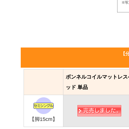
【
ボンネルコイルマットレス
ッド 単品
【脚15cm】