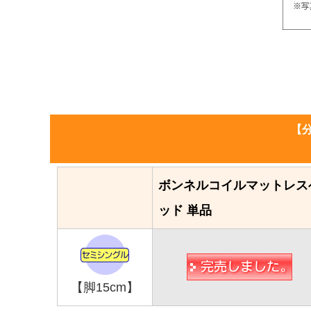
【
ボンネルコイルマットレス
ッド 単品
【脚15cm】