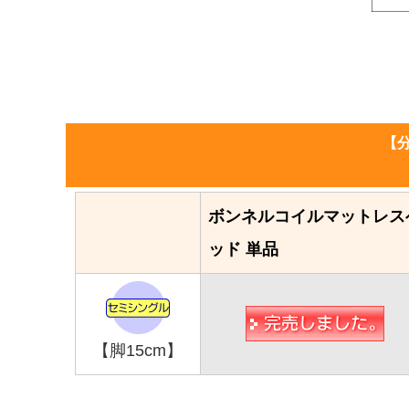
【
ボンネルコイルマットレス
ッド 単品
【脚15cm】