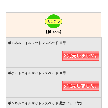
【脚15cm】