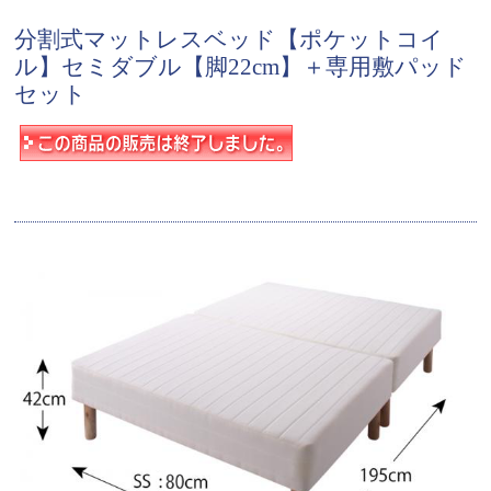
分割式マットレスベッド【ポケットコイ
ル】セミダブル【脚22cm】＋専用敷パッド
セット