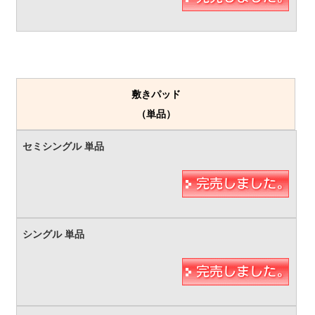
敷きパッド
（単品）