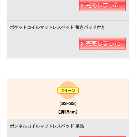
（SS+SS）
【脚15cm】