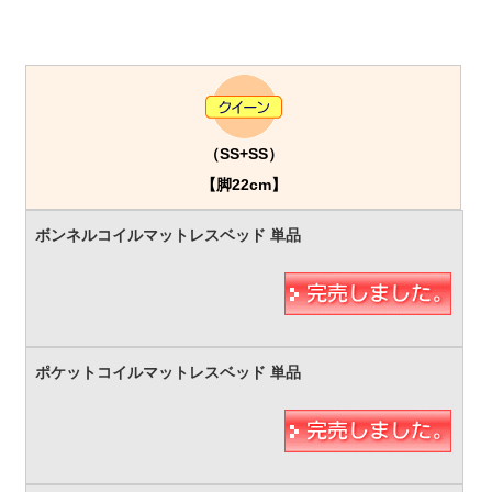
（SS+SS）
【脚22cm】