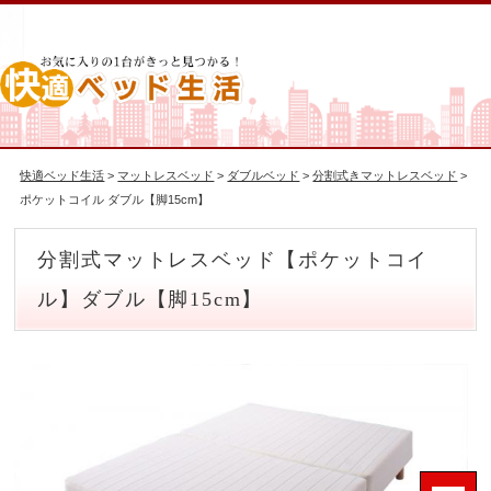
快適ベッド生活
>
マットレスベッド
>
ダブルベッド
>
分割式きマットレスベッド
>
ポケットコイル ダブル【脚15cm】
分割式マットレスベッド【ポケットコイ
ル】ダブル【脚15cm】