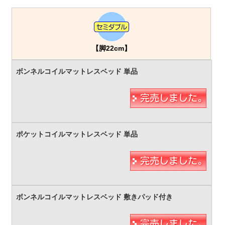
【脚22cm】