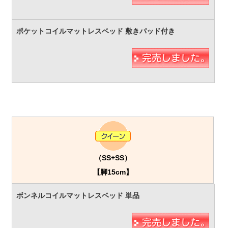
（SS+SS）
【脚15cm】