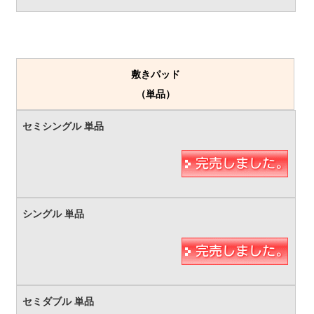
敷きパッド
（単品）