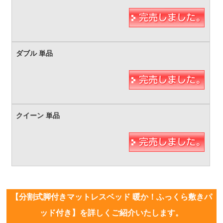
【分割式脚付きマットレスベッド 暖か！ふっくら敷きパ
ッド付き】を詳しくご紹介いたします。