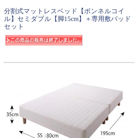
分割式マットレスベッド【ボンネルコイ
ル】セミダブル【脚15cm】＋専用敷パッド
セット