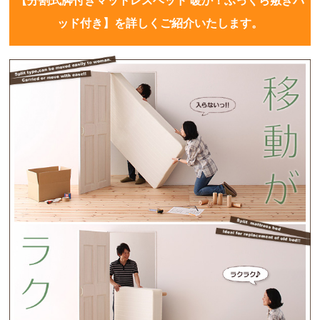
【分割式脚付きマットレスベッド 暖か！ふっくら敷きパ
ッド付き】を詳しくご紹介いたします。