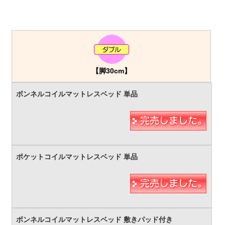
【脚30cm】