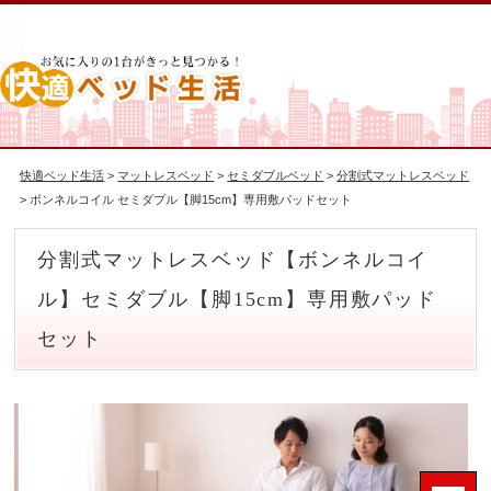
快適ベッド生活
>
マットレスベッド
>
セミダブルベッド
>
分割式マットレスベッド
> ボンネルコイル セミダブル【脚15cm】専用敷パッドセット
分割式マットレスベッド【ボンネルコイ
ル】セミダブル【脚15cm】専用敷パッド
セット