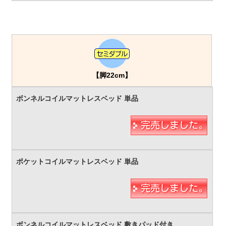
【脚22cm】