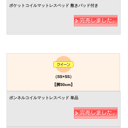
（SS+SS）
【脚30cm】