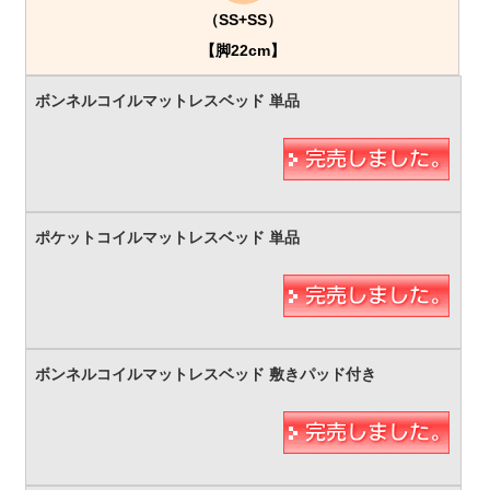
（SS+SS）
【脚22cm】