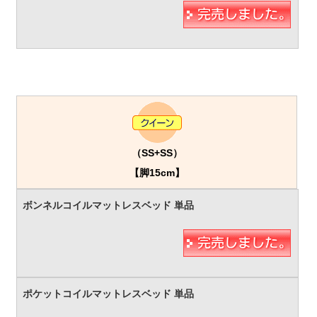
（SS+SS）
【脚15cm】