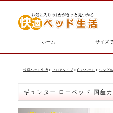
ホーム
サイズ
快適ベッド生活
>
フロアタイプ
>
白いベッド
>
シングル
ギュンター ローベッド 国産