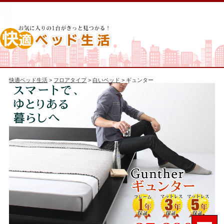
快適ベッド生活
>
フロアタイプ
>
白いベッド
> ギュンター