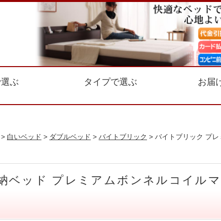
で選ぶ
タイプで選ぶ
お届
>
白いベッド
>
ダブルベッド
>
バイトブリック
> バイトブリック プレ
納ベッド プレミアムボンネルコイルマッ