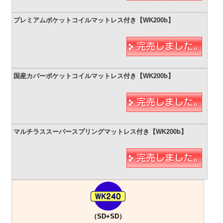
（SD+SD）