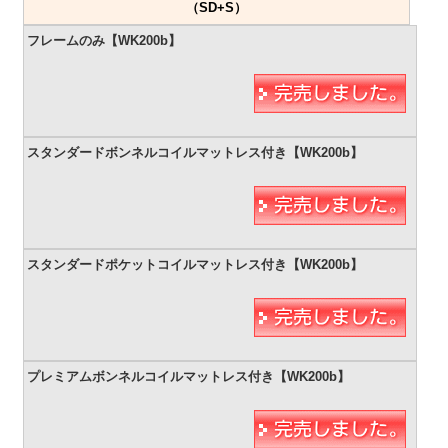
（SD+S）