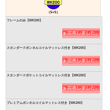
（S+S）