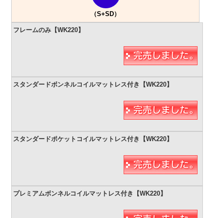
（S+SD）