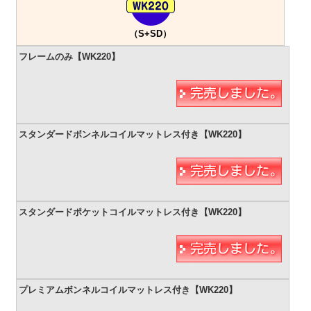
（S+SD）