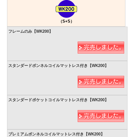
（S+S）