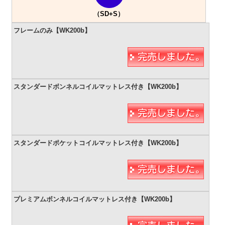
（SD+S）