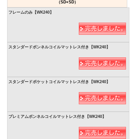
（SD+SD）