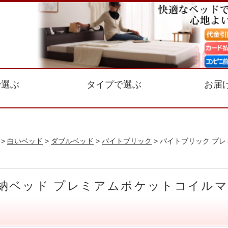
で選ぶ
タイプで選ぶ
お届
>
白いベッド
>
ダブルベッド
>
バイトブリック
> バイトブリック プレ
納ベッド プレミアムポケットコイルマッ