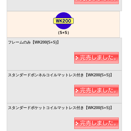
（S+S）