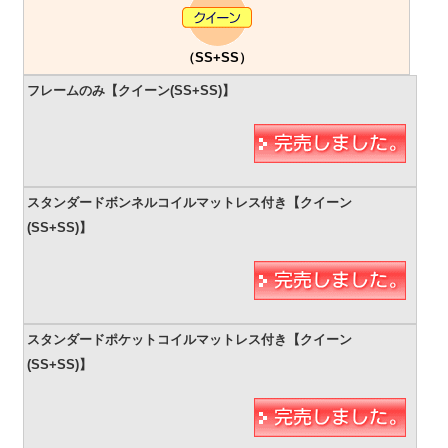
（SS+SS）