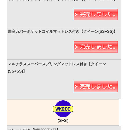
（S+S）