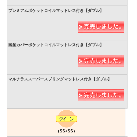
（SS+SS）