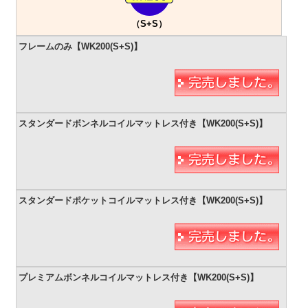
（S+S）