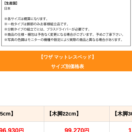
【ワザ マットレスベッド】
サイズ別価格表
5cm】
【木脚22cm】
【木脚3
96,930
99,270
1
円
円