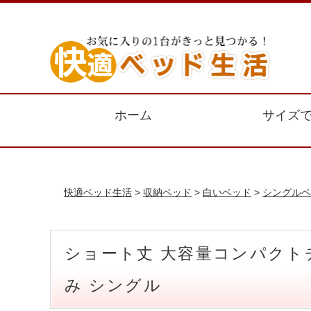
ホーム
サイズ
快適ベッド生活
>
収納ベッド
>
白いベッド
>
シングルベ
ショート丈 大容量コンパクト
み シングル