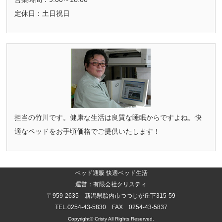
定休日：土日祝日
担当の竹川です。健康な生活は良質な睡眠からですよね。快
適なベッドをお手頃価格でご提供いたします！
ベッド通販 快適ベッド生活
運営：有限会社クリスティ
〒959-2635 新潟県胎内市つつじが丘下315-59
TEL.0254-43-5830 FAX 0254-43-5837
Copyright©
Cristy
All Rights Reserved.