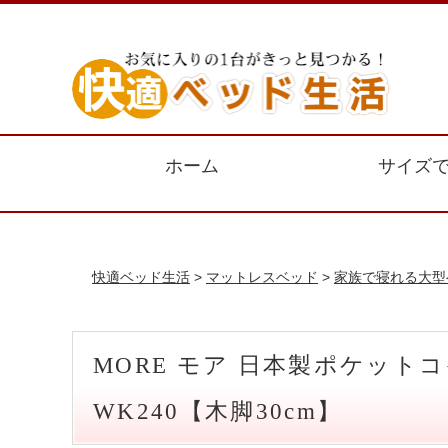
ホーム
サイズ
快適ベッド生活
>
マットレスベッド
>
家族で寝れる大型
MORE モア 日本製ポケッ
WK240【木脚30cm】