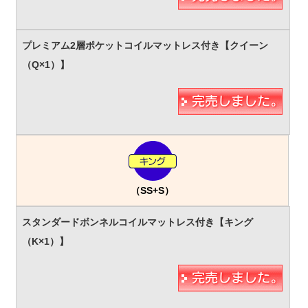
（SS+S）