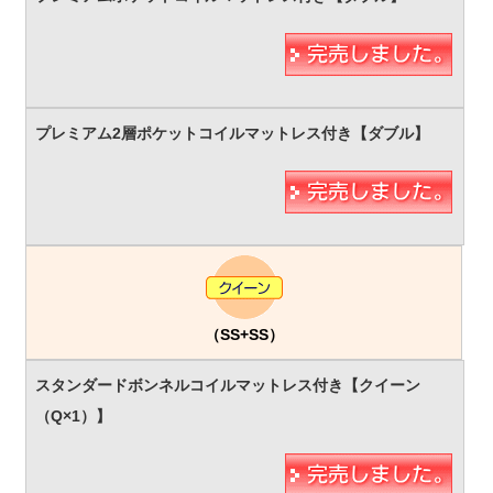
（SS+SS）