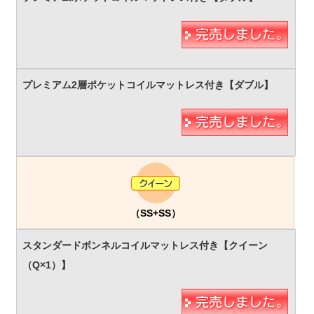
（SS+SS）