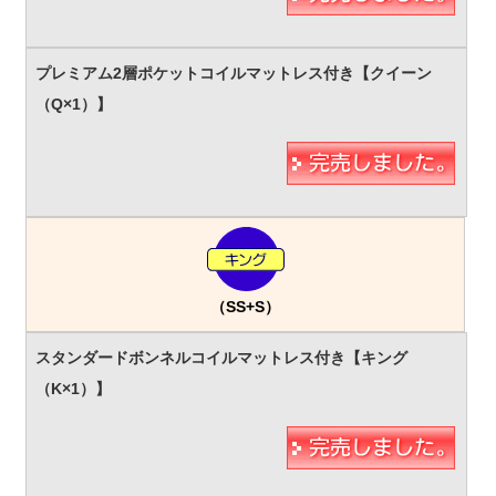
（SS+S）