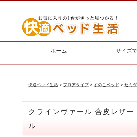
ホーム
サイズ
快適ベッド生活
>
フロアタイプ
>
すのこベッド
>
セミダ
クラインヴァール 合皮レザー
ル