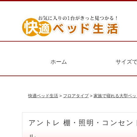
ホーム
サイズ
快適ベッド生活
>
フロアタイプ
>
家族で寝れる大型ベッ
アントレ 棚・照明・コンセン
ル