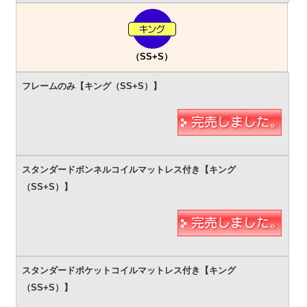
（SS+S）