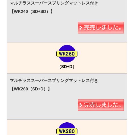
（SD+D）