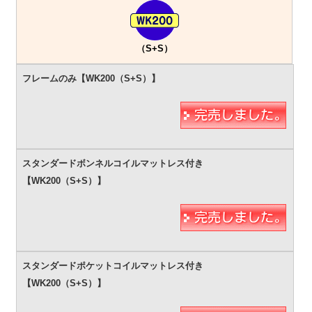
（S+S）