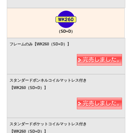
（SD+D）