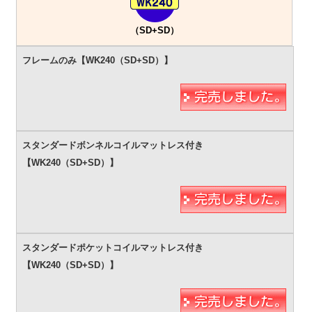
（SD+SD）