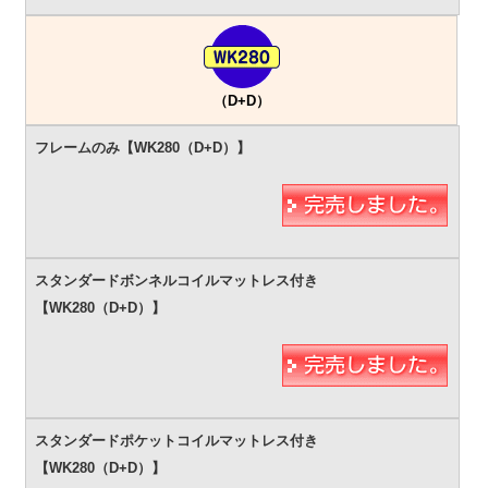
（D+D）