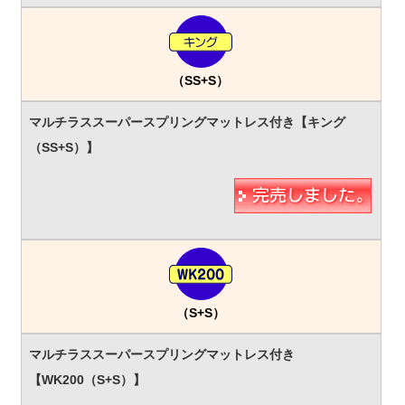
（SS+S）
（S+S）