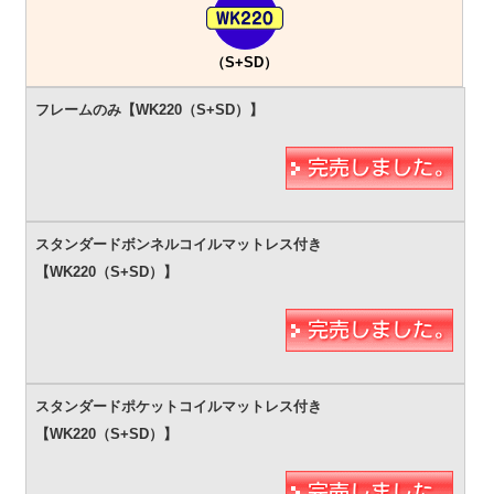
（S+SD）