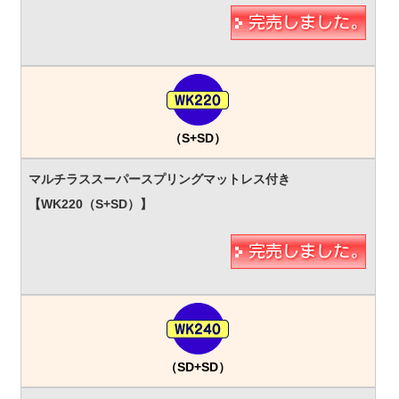
（S+SD）
（SD+SD）