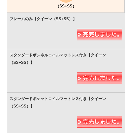
（SS+SS）