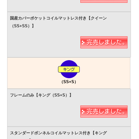
（SS+S）