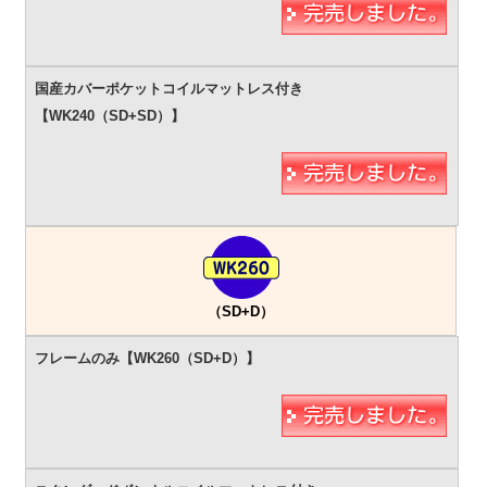
（SD+D）