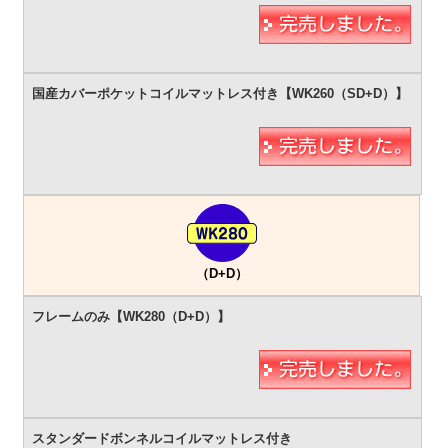
（D+D）