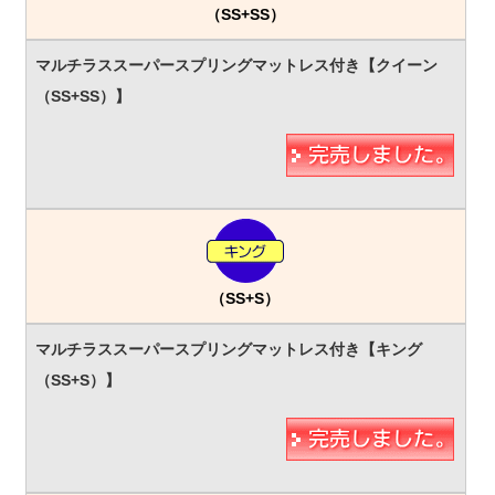
（SS+SS）
（SS+S）