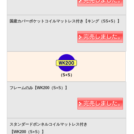
（S+S）