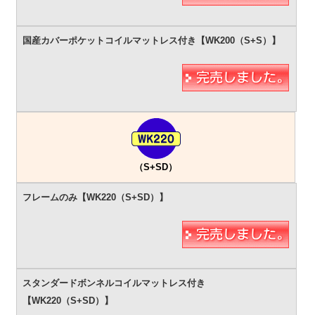
（S+SD）