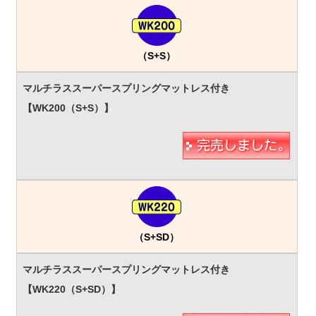
（S+S）
（S+SD）