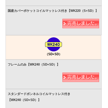
（SD+SD）