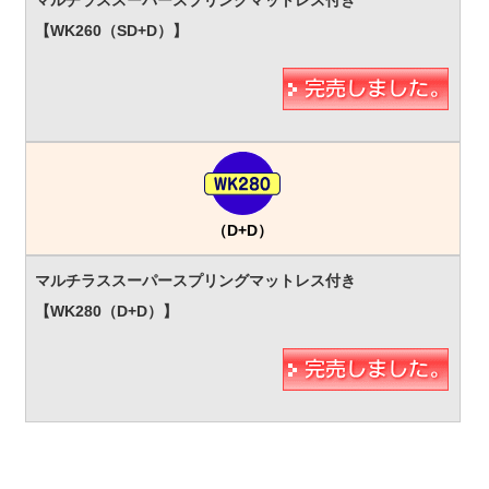
（D+D）