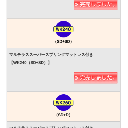
（SD+SD）
（SD+D）