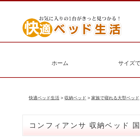
ホーム
サイズ
快適ベッド生活
>
収納ベッド
>
家族で寝れる大型ベッド
コンフィアンサ 収納ベッド 