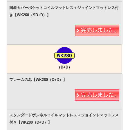
（D+D）