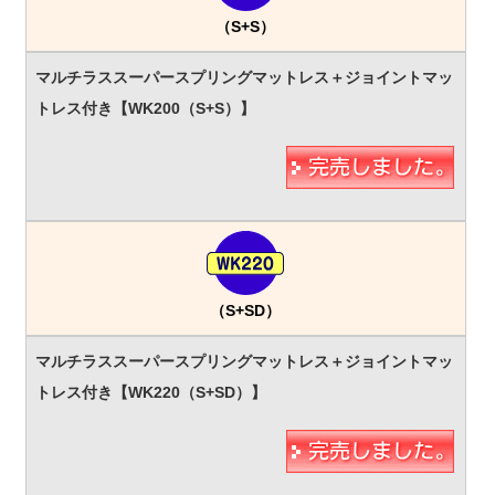
（S+S）
（S+SD）