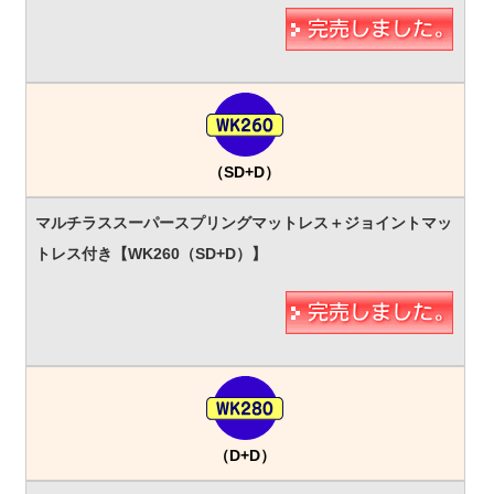
（SD+D）
（D+D）