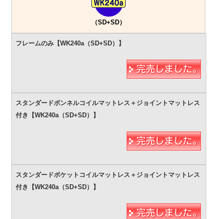
（SD+SD）