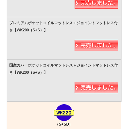
（S+SD）