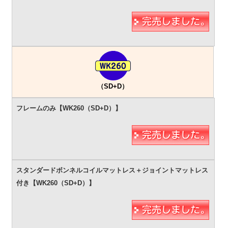
（SD+D）