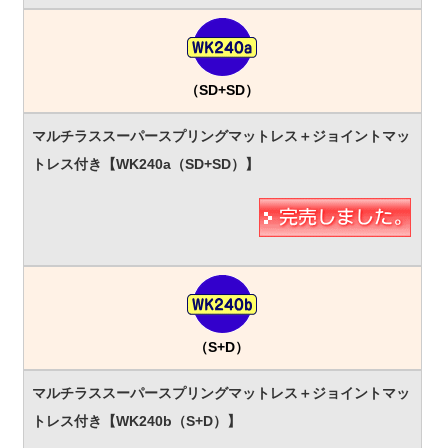
（SD+SD）
（S+D）