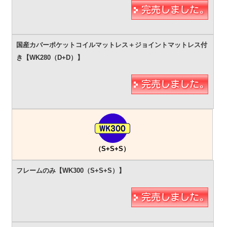
（S+S+S）