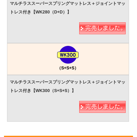
（S+S+S）