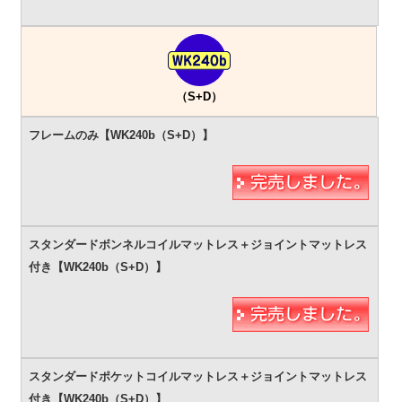
（S+D）