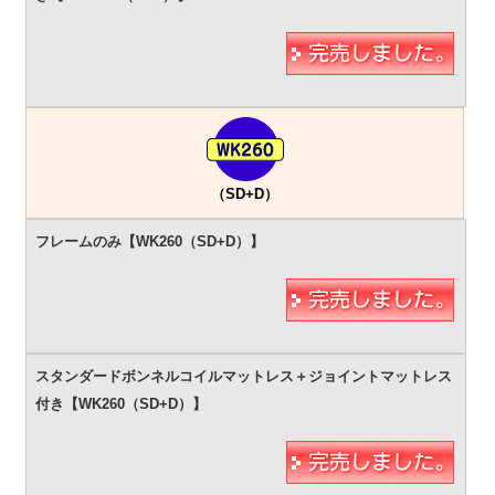
（SD+D）