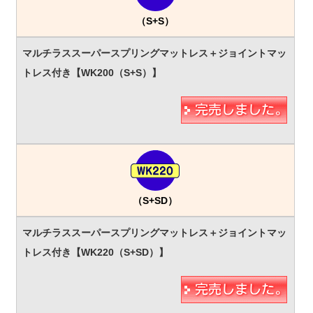
（S+S）
（S+SD）