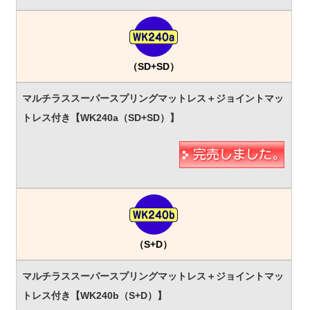
（SD+SD）
（S+D）