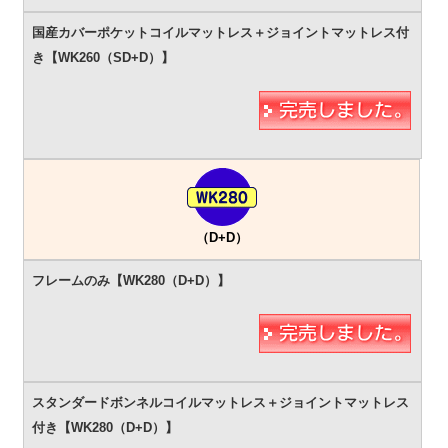
（D+D）