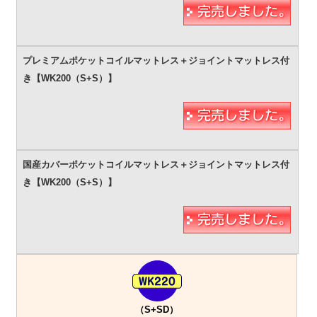
（S+SD）