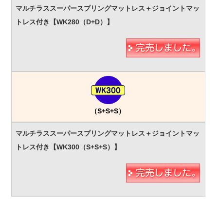
（S+S+S）