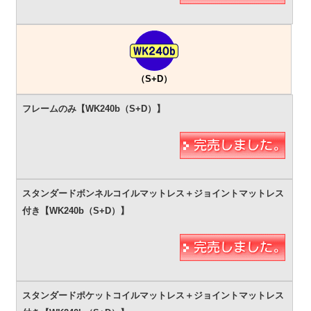
（S+D）