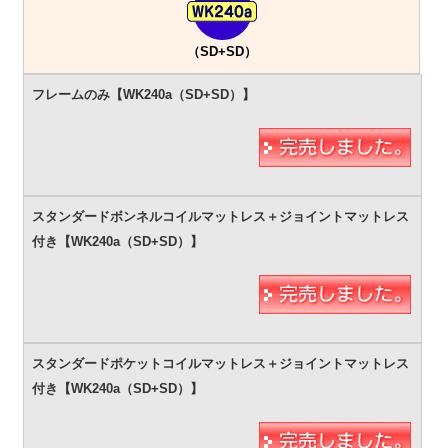
（SD+SD）