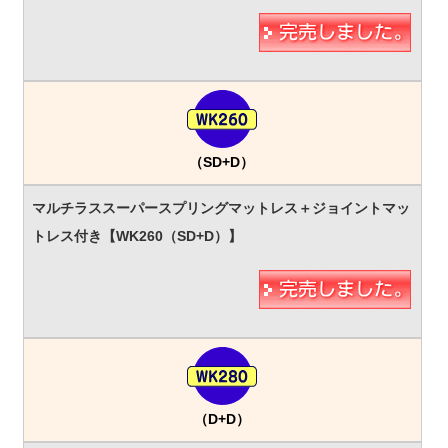
（SD+D）
（D+D）