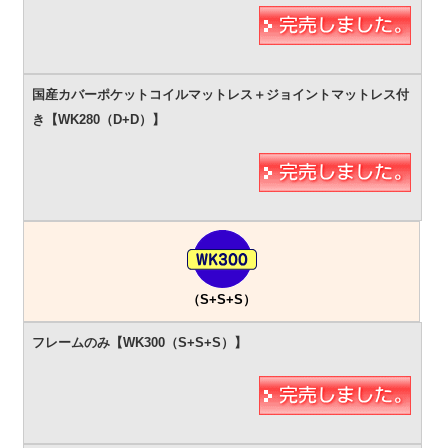
（S+S+S）