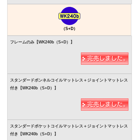
（S+D）