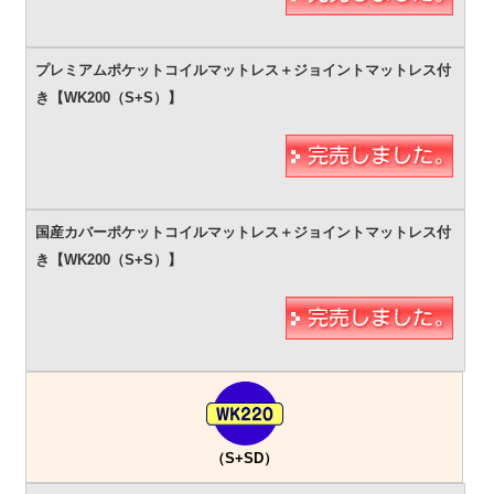
（S+SD）