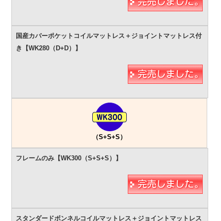
（S+S+S）