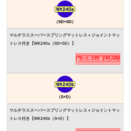
（SD+SD）
（S+D）