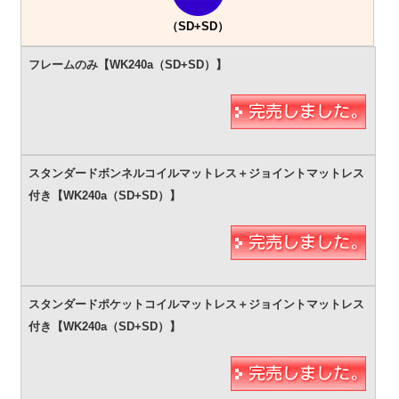
（SD+SD）