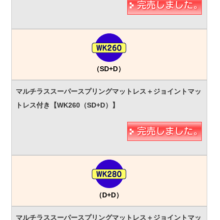
（SD+D）
（D+D）