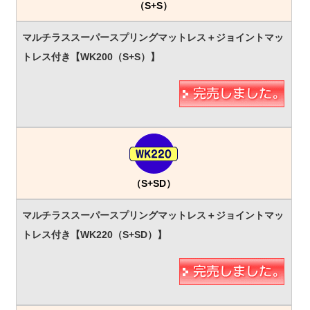
（S+S）
（S+SD）