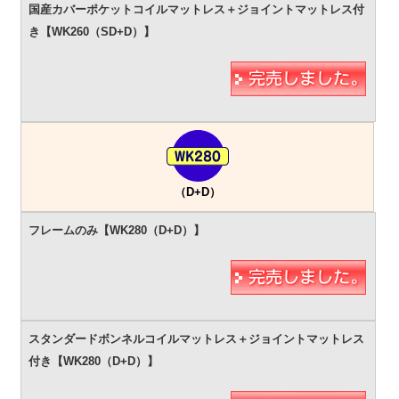
（D+D）