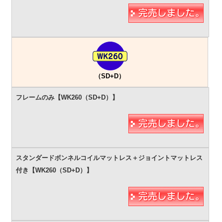
（SD+D）