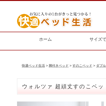
ホーム
サイズ
快適ベッド生活
>
脚付きベッド
>
すのこベッド
>
ダブル
ウォルツァ 超頑丈すのこベッ