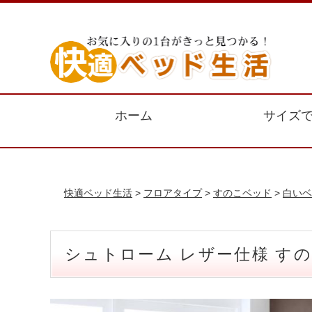
ホーム
サイズ
快適ベッド生活
>
フロアタイプ
>
すのこベッド
>
白いベ
シュトローム レザー仕様 す