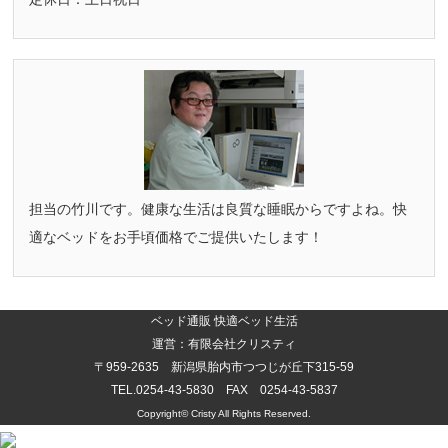
担当の竹川です。健康な生活は良質な睡眠からですよね。快
適なベッドをお手頃価格でご提供いたします！
ベッド通販 快適ベッド生活
運営：有限会社クリスティ
〒959-2635 新潟県胎内市つつじが丘下315-59
TEL.0254-43-5830 FAX 0254-43-5837
Copyright©
Cristy
All Rights Reserved.