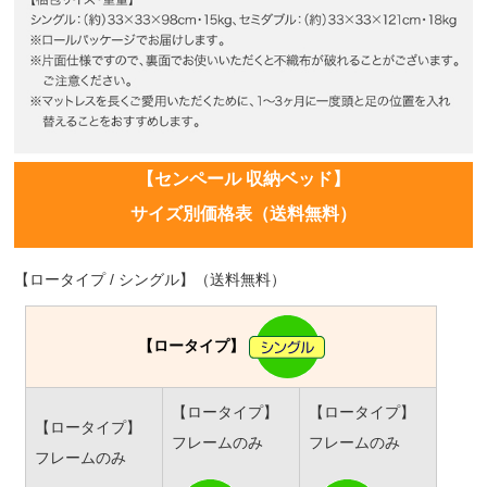
【センペール 収納ベッド】
サイズ別価格表（送料無料）
【ロータイプ / シングル】（送料無料）
【ロータイプ】
【ロータイプ】
【ロータイプ】
【ロータイプ】
フレームのみ
フレームのみ
フレームのみ