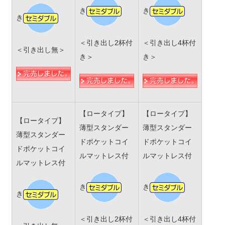
き
き
き
＜引き出し2杯付
＜引き出し4杯付
＜引き出し無＞
き＞
き＞
【ロータイプ】
【ロータイプ】
【ロータイプ】
薄型スタンダー
薄型スタンダー
薄型スタンダー
ドポケットコイ
ドポケットコイ
ドポケットコイ
ルマットレス付
ルマットレス付
ルマットレス付
き
き
き
＜引き出し2杯付
＜引き出し4杯付