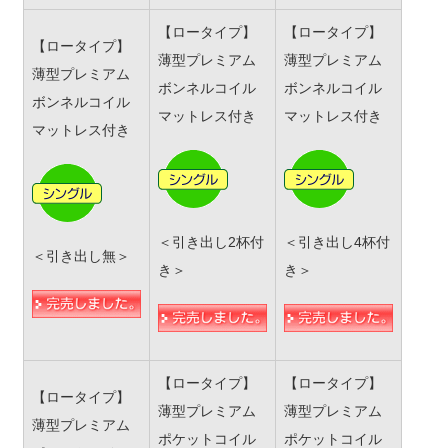
【ロータイプ】
【ロータイプ】
【ロータイプ】
薄型プレミアム
薄型プレミアム
薄型プレミアム
ボンネルコイル
ボンネルコイル
ボンネルコイル
マットレス付き
マットレス付き
マットレス付き
＜引き出し2杯付
＜引き出し4杯付
＜引き出し無＞
き＞
き＞
【ロータイプ】
【ロータイプ】
【ロータイプ】
薄型プレミアム
薄型プレミアム
薄型プレミアム
ポケットコイル
ポケットコイル