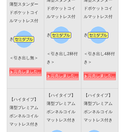
薄型スタンダー
薄型スタンダー
薄型スタンダー
ドポケットコイ
ドポケットコイ
ドポケットコイ
ルマットレス付
ルマットレス付
ルマットレス付
き
き
き
＜引き出し2杯付
＜引き出し4杯付
＜引き出し無＞
き＞
き＞
【ハイタイプ】
【ハイタイプ】
【ハイタイプ】
薄型プレミアム
薄型プレミアム
薄型プレミアム
ボンネルコイル
ボンネルコイル
ボンネルコイル
マットレス付き
マットレス付き
マットレス付き