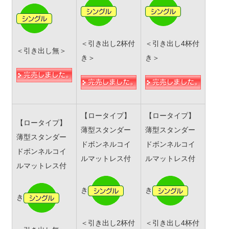
＜引き出し2杯付
＜引き出し4杯付
＜引き出し無＞
き＞
き＞
【ロータイプ】
【ロータイプ】
【ロータイプ】
薄型スタンダー
薄型スタンダー
薄型スタンダー
ドボンネルコイ
ドボンネルコイ
ドボンネルコイ
ルマットレス付
ルマットレス付
ルマットレス付
き
き
き
＜引き出し2杯付
＜引き出し4杯付