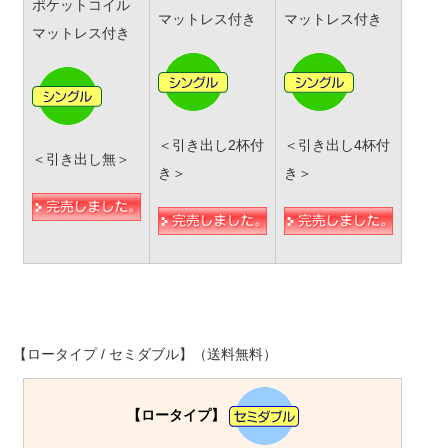
ポケットコイル
マットレス付き
マットレス付き
マットレス付き
＜引き出し2杯付
＜引き出し4杯付
＜引き出し無＞
き＞
き＞
【ロータイプ / セミダブル】（送料無料）
【ロータイプ】