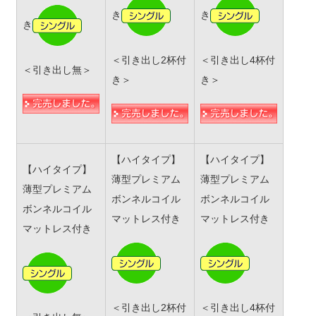
き
き
き
＜引き出し2杯付
＜引き出し4杯付
＜引き出し無＞
き＞
き＞
【ハイタイプ】
【ハイタイプ】
【ハイタイプ】
薄型プレミアム
薄型プレミアム
薄型プレミアム
ボンネルコイル
ボンネルコイル
ボンネルコイル
マットレス付き
マットレス付き
マットレス付き
＜引き出し2杯付
＜引き出し4杯付