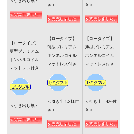
＜引き出し無＞
き＞
き＞
【ロータイプ】
【ロータイプ】
【ロータイプ】
薄型プレミアム
薄型プレミアム
薄型プレミアム
ボンネルコイル
ボンネルコイル
ボンネルコイル
マットレス付き
マットレス付き
マットレス付き
＜引き出し2杯付
＜引き出し4杯付
＜引き出し無＞
き＞
き＞