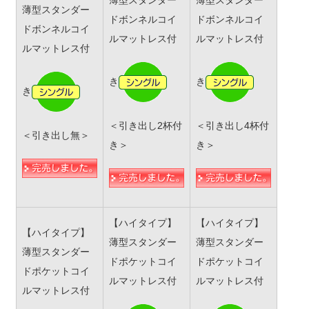
薄型スタンダー
薄型スタンダー
薄型スタンダー
ドボンネルコイ
ドボンネルコイ
ドボンネルコイ
ルマットレス付
ルマットレス付
ルマットレス付
き
き
き
＜引き出し2杯付
＜引き出し4杯付
＜引き出し無＞
き＞
き＞
【ハイタイプ】
【ハイタイプ】
【ハイタイプ】
薄型スタンダー
薄型スタンダー
薄型スタンダー
ドポケットコイ
ドポケットコイ
ドポケットコイ
ルマットレス付
ルマットレス付
ルマットレス付