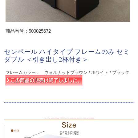
商品番号：500025672
センペール ハイタイプ フレームのみ セミ
ダブル ＜引き出し2杯付き＞
フレームカラー： ウォルナットブラウン / ホワイト / ブラック