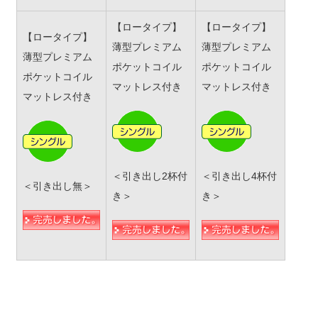
【ロータイプ】
【ロータイプ】
【ロータイプ】
薄型プレミアム
薄型プレミアム
薄型プレミアム
ポケットコイル
ポケットコイル
ポケットコイル
マットレス付き
マットレス付き
マットレス付き
＜引き出し2杯付
＜引き出し4杯付
＜引き出し無＞
き＞
き＞