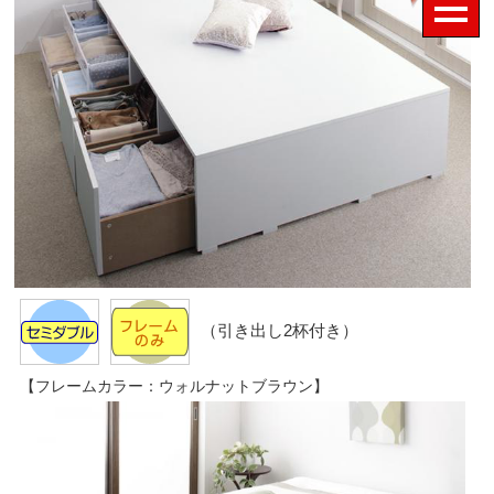
（引き出し2杯付き）
【フレームカラー：ウォルナットブラウン】