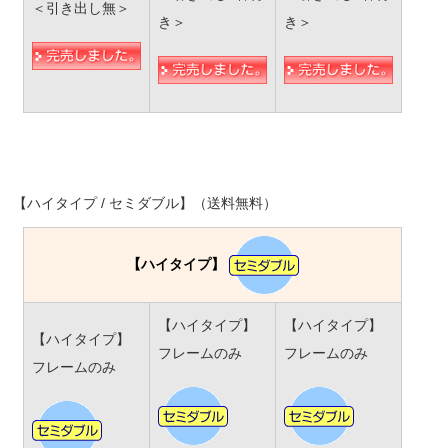
＜引き出し無＞
き＞
き＞
【ハイタイプ / セミダブル】（送料無料）
【ハイタイプ】
【ハイタイプ】
【ハイタイプ】
【ハイタイプ】
フレームのみ
フレームのみ
フレームのみ