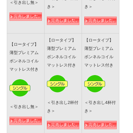
＜引き出し無＞
き＞
き＞
【ロータイプ】
【ロータイプ】
【ロータイプ】
薄型プレミアム
薄型プレミアム
薄型プレミアム
ボンネルコイル
ボンネルコイル
ボンネルコイル
マットレス付き
マットレス付き
マットレス付き
＜引き出し2杯付
＜引き出し4杯付
＜引き出し無＞
き＞
き＞