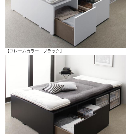
【フレームカラー：ブラック】