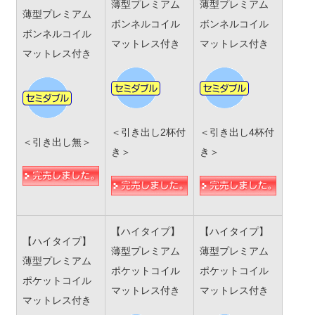
薄型プレミアム
薄型プレミアム
薄型プレミアム
ボンネルコイル
ボンネルコイル
ボンネルコイル
マットレス付き
マットレス付き
マットレス付き
＜引き出し2杯付
＜引き出し4杯付
＜引き出し無＞
き＞
き＞
【ハイタイプ】
【ハイタイプ】
【ハイタイプ】
薄型プレミアム
薄型プレミアム
薄型プレミアム
ポケットコイル
ポケットコイル
ポケットコイル
マットレス付き
マットレス付き
マットレス付き