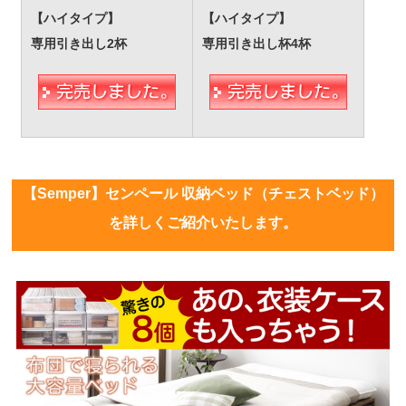
【ハイタイプ】
【ハイタイプ】
専用引き出し2杯
専用引き出し杯4杯
【Semper】センペール 収納ベッド（チェストベッド）
を詳しくご紹介いたします。