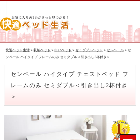
快適ベッド生活
>
収納ベッド
>
白いベッド
>
セミダブルベッド
>
センペール
> セ
ンペール ハイタイプ フレームのみ セミダブル＜引き出し2杯付き＞
センペール ハイタイプ チェストベッド フ
レームのみ セミダブル＜引き出し2杯付き
＞