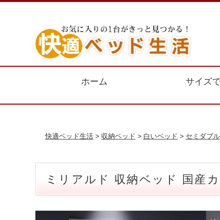
ホーム
サイズ
快適ベッド生活
>
収納ベッド
>
白いベッド
>
セミダブル
ミリアルド 収納ベッド 国産