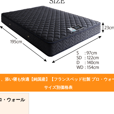
り、添い寝も快適【純国産】【フランスベッド社製 プロ・ウォ
サイズ別価格表
ロ・ウォール