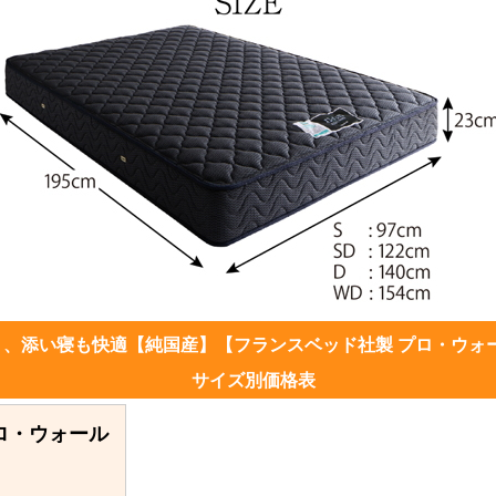
り、添い寝も快適【純国産】【フランスベッド社製 プロ・ウォ
サイズ別価格表
ロ・ウォール