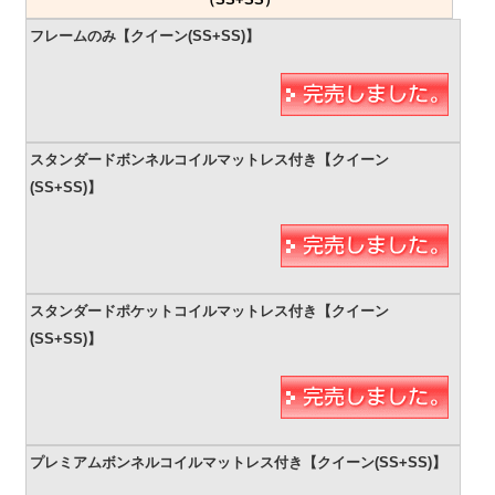
（SS+SS）