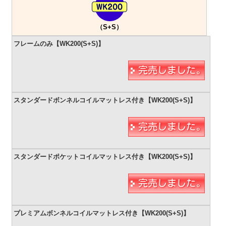
（S+S）