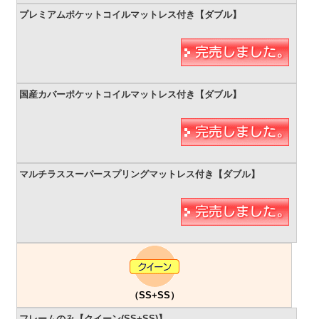
（SS+SS）