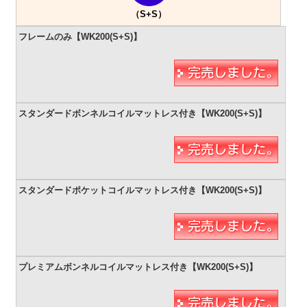
（S+S）