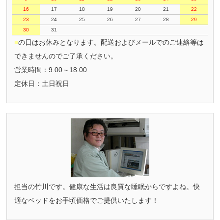
16
17
18
19
20
21
22
23
24
25
26
27
28
29
30
31
■
の日はお休みとなります。配送およびメールでのご連絡等は
できませんのでご了承ください。
営業時間：9:00～18:00
定休日：土日祝日
担当の竹川です。健康な生活は良質な睡眠からですよね。快
適なベッドをお手頃価格でご提供いたします！