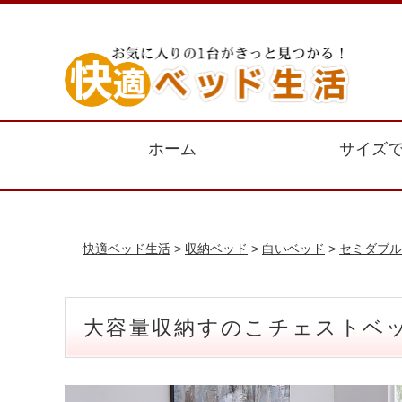
ホーム
サイズ
快適ベッド生活
>
収納ベッド
>
白いベッド
>
セミダブル
大容量収納すのこチェストベッ