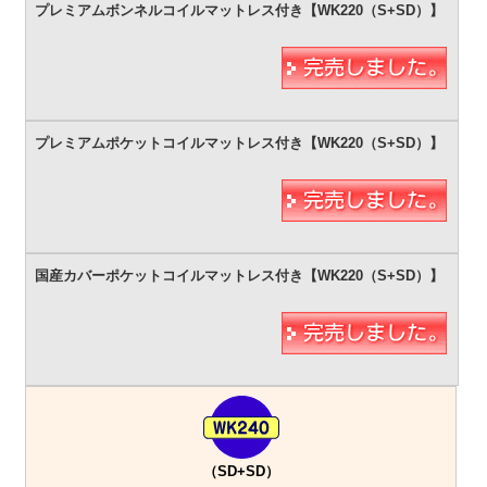
（SD+SD）