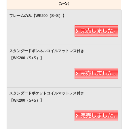
（S+S）