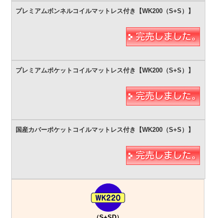
（S+SD）