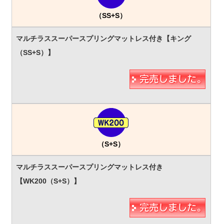
（SS+S）
（S+S）