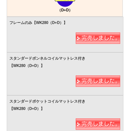
（D+D）