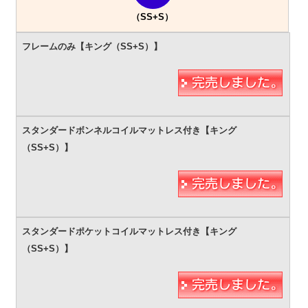
（SS+S）