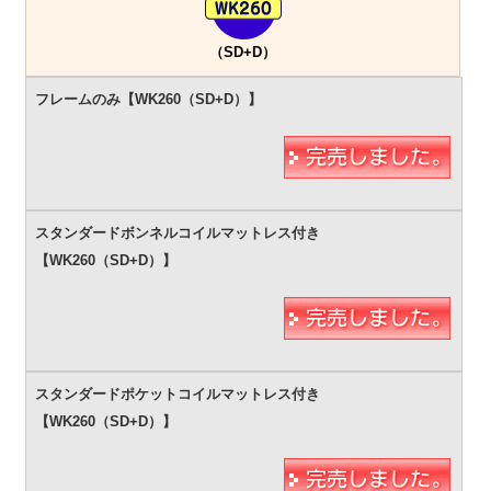
（SD+D）