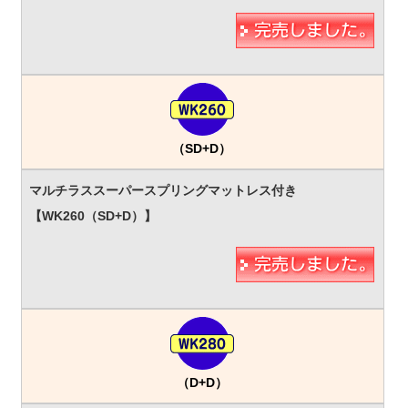
（SD+D）
（D+D）