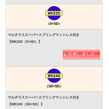
（S+SD）
（SD+SD）