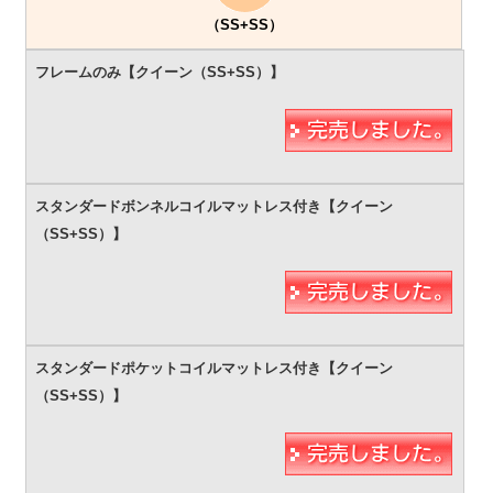
（SS+SS）