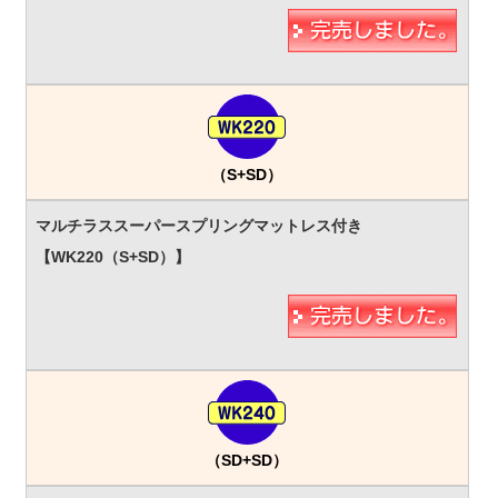
（S+SD）
（SD+SD）