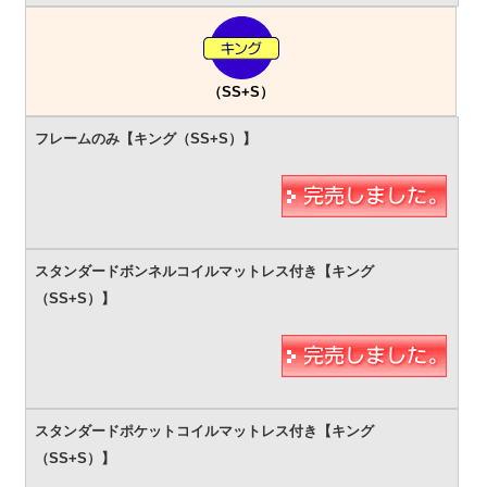
（SS+S）