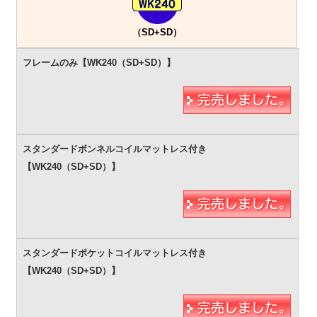
（SD+SD）