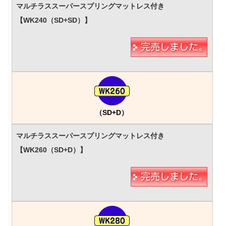
（SD+D）