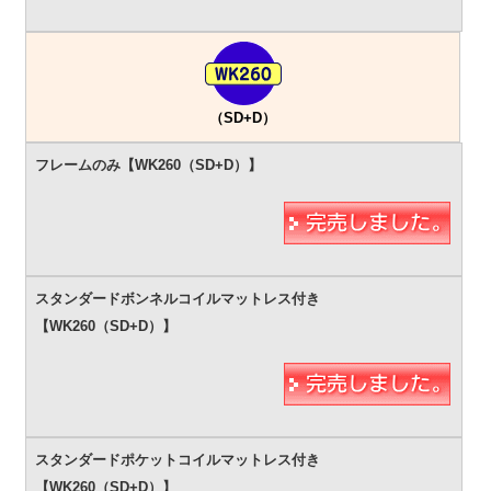
（SD+D）