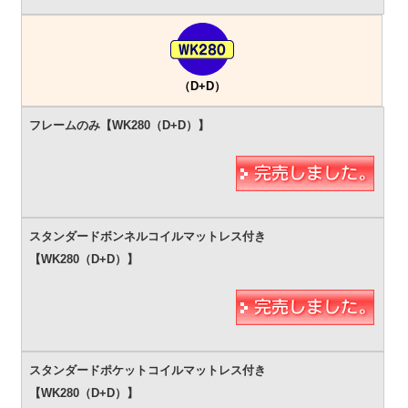
（D+D）