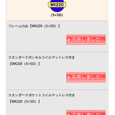
（S+SD）