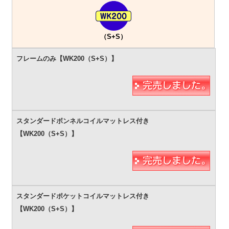
（S+S）