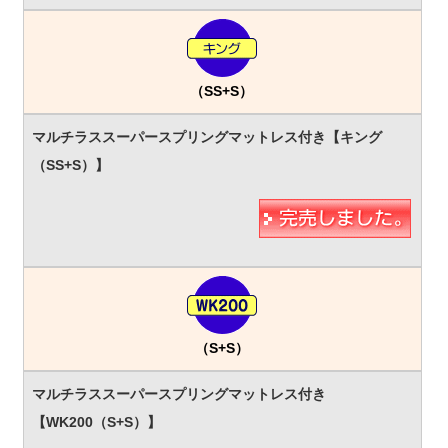
（SS+S）
（S+S）