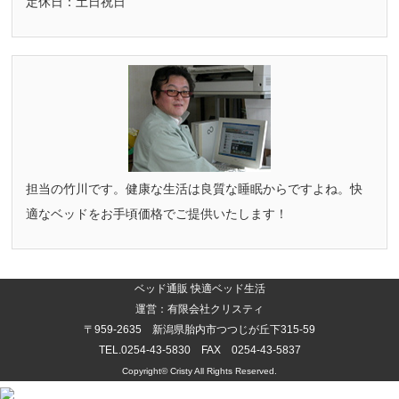
定休日：土日祝日
担当の竹川です。健康な生活は良質な睡眠からですよね。快
適なベッドをお手頃価格でご提供いたします！
ベッド通販 快適ベッド生活
運営：有限会社クリスティ
〒959-2635 新潟県胎内市つつじが丘下315-59
TEL.0254-43-5830 FAX 0254-43-5837
Copyright©
Cristy
All Rights Reserved.