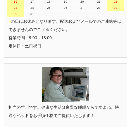
16
17
18
19
20
21
22
23
24
25
26
27
28
29
30
31
■
の日はお休みとなります。配送およびメールでのご連絡等は
できませんのでご了承ください。
営業時間：9:00～18:00
定休日：土日祝日
担当の竹川です。健康な生活は良質な睡眠からですよね。快
適なベッドをお手頃価格でご提供いたします！