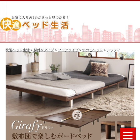
快適ベッド生活
>
脚付きタイプ
>
フロアタイプ
>
すのこベッド
> ジラフィ