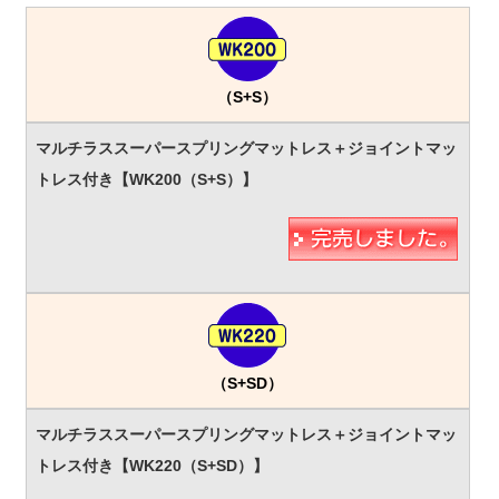
（S+S）
（S+SD）