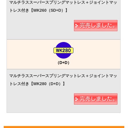
（D+D）