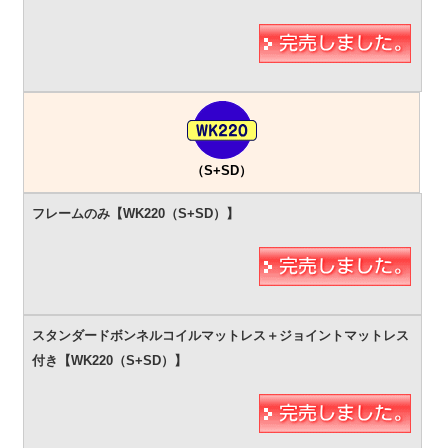
（S+SD）