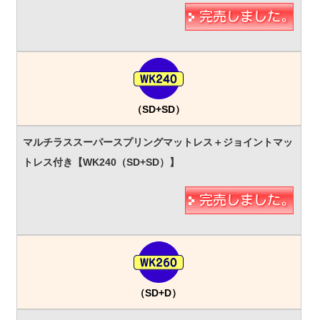
（SD+SD）
（SD+D）