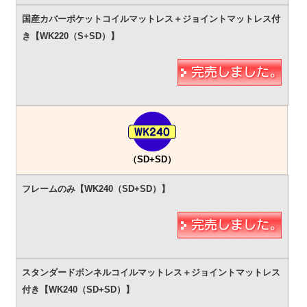
（SD+SD）