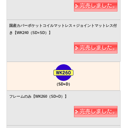
（SD+D）