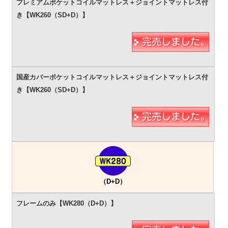
（D+D）