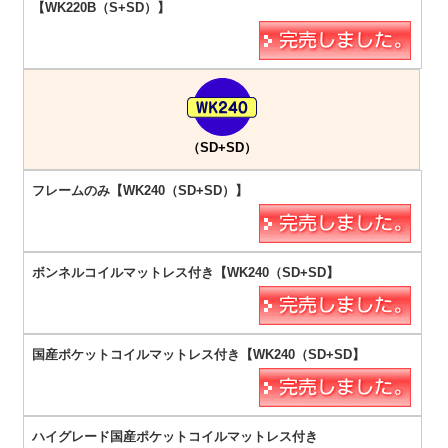
（SD+SD）