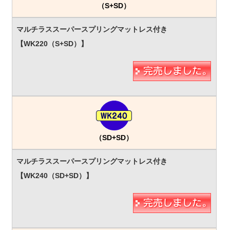
（S+SD）
（SD+SD）