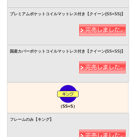
（SS+S）