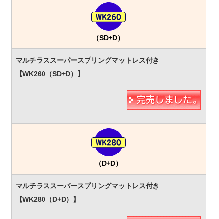
（SD+D）
（D+D）