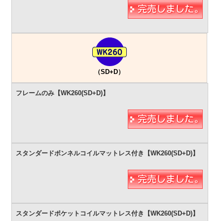
（SD+D）