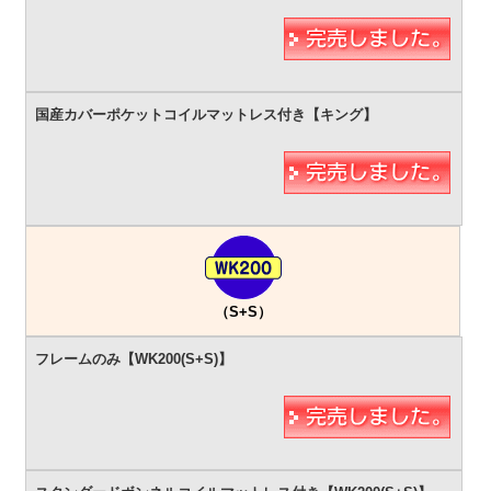
（S+S）