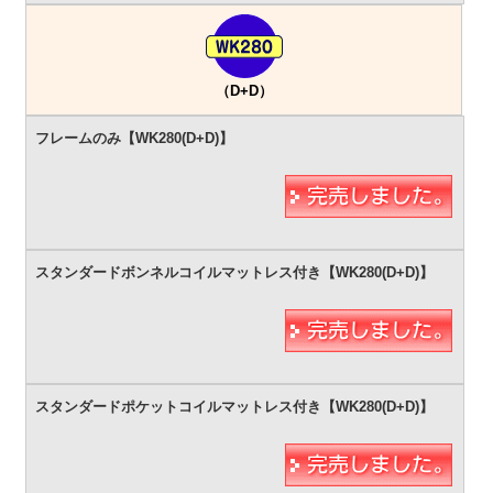
（D+D）