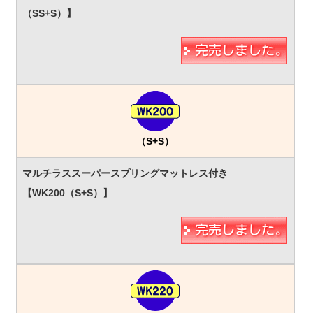
（S+S）