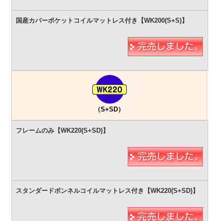
（S+SD）