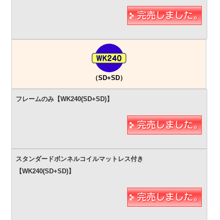
（SD+SD）